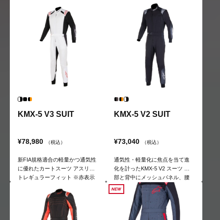
かなカラーウェイが特徴 裏地は
ポリエステル100%のポリタオル
KMX-5 V3 SUIT
KMX-5 V2 SUIT
¥78,980
¥73,040
（税込）
（税込）
新FIA規格適合の軽量かつ通気性
通気性・軽量化に焦点を当て進
に優れたカートスーツ アスリー
化を計ったKMX-5 V2 スーツ 胸
トレギュラーフィット ※赤表示
部と背中にメッシュパネル、腰
は特注サイズ
部にはストレッチパネルを採用
することで快適に最適なポジシ
ョンを実現可能