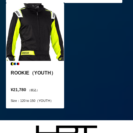
ROOKIE（YOUTH）
¥21,780
（税込）
Size：120 to 150（YOUTH）