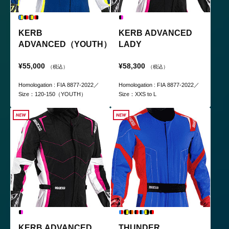
KERB
KERB ADVANCED
ADVANCED（YOUTH）
LADY
¥55,000
¥58,300
（税込）
（税込）
Homologation : FIA 8877-2022／
Homologation : FIA 8877-2022／
Size：120-150（YOUTH）
Size：XXS to L
KERB ADVANCED
THUNDER