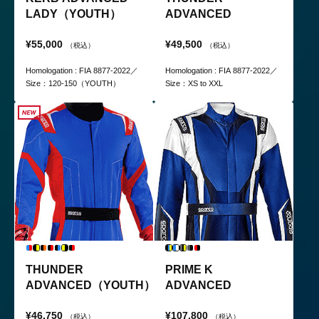
LADY（YOUTH）
ADVANCED
¥55,000
¥49,500
（税込）
（税込）
Homologation : FIA 8877-2022／
Homologation : FIA 8877-2022／
Size：120-150（YOUTH）
Size：XS to XXL
THUNDER
PRIME K
ADVANCED（YOUTH）
ADVANCED
¥46,750
¥107,800
（税込）
（税込）