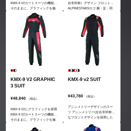
KMX-9 V2カートスーツの機能は
右非対称）デザイン フロントに
そのままに、グラフィックを施
ALPINESTARSロゴ 腕・足・同
したカート用レーシングスー
部分にストレッチパネル
ツ。
KMX-9 V2 GRAPHIC
KMX-9 v2 SUIT
3 SUIT
¥43,780
（税込）
¥48,840
（税込）
アシンメトリーデザインのスー
KMX-9 V2にグラフィックを採用
ツ アシンメトリー(左右非対称)
KMX-9 V2カートスーツの機能は
なフロントデザインを採用した
そのままに、グラフィックを施
スタンダードモデル。裏地は
したカート用レーシングスー
100%ポリタオル地。
ツ。