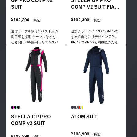
GP PRO COMP v2
STELLA GP PRO
SUIT
COMP V2 SUIT FIA
追加カラー
¥192,390
¥192,390
（税込）
（税込）
通信ケーブルや冷却ベスト用の
追加カラー GP PRO COMP V2
開口部を採用 ケーブルなどを通
を女性向けにリデザイン GP
せる開口部を採用したエキスパ
PRO COMP V2と同機能の女性
ートモデル
用スーツ。ドライビングポジシ
ョンを取ったときのフィット感
を女性向けに最適化。
STELLA GP PRO
ATOM SUIT
COMP v2 SUIT
¥108,900
（税込）
¥192,390
（税込）