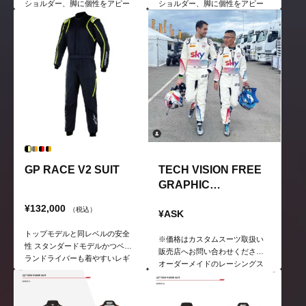
ショルダー、脚に個性をアピー
ショルダー、脚に個性をアピー
ルしやすいグラフィックをプリ
ルしやすいグラフィックをプリ
ントしたモデル。
ントしたモデル。
GP RACE V2 SUIT
TECH VISION FREE
GRAPHIC
STANDARD SIZE
¥132,000
（税込）
¥ASK
トップモデルと同レベルの安全
※価格はカスタムスーツ取扱い
性 スタンダードモデルかつベテ
販売店へお問い合わせください
ランドライバーも着やすいレギ
オーダーメイドのレーシングス
ュラーフィットだが、安全性は
ーツ ※サイズは規定 自分だけの
トップモデルと同じ。
オリジナルスーツが製作可能