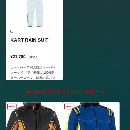
KART RAIN SUIT
¥21,780
（税込）
カートレース用の防水オーバー
スーツ クリアで軽量な100%防水
オーバースーツ。精度の高いフ
ィット性により、高速走行時の
バタ付きが抑制される。
Sparco(スパルコ) カート用スーツ