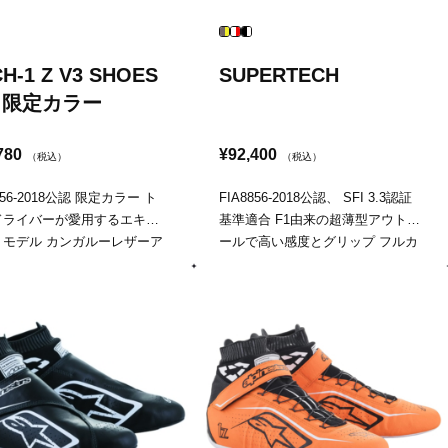
H-1 Z V3 SHOES
SUPERTECH
A 限定カラー
780
¥92,400
（税込）
（税込）
856-2018公認 限定カラー ト
FIA8856-2018公認、 SFI 3.3認証
ドライバーが愛用するエキス
基準適合 F1由来の超薄型アウトソ
トモデル カンガルーレザーア
ールで高い感度とグリップ フルカ
ーによる軽さとフィット感、
ーボンヒールカップ
も簡単