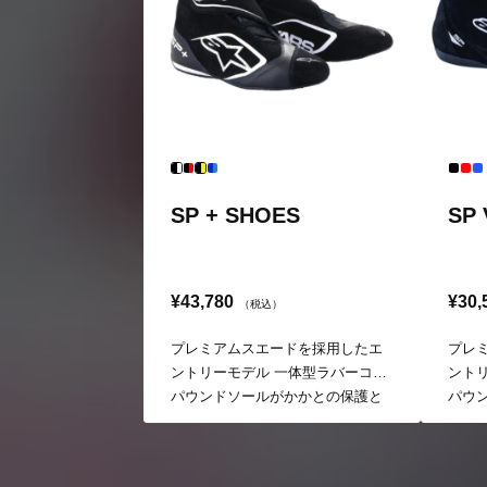
SP + SHOES
SP 
¥43,780
¥30,
（税込）
プレミアムスエードを採用したエ
プレ
ントリーモデル 一体型ラバーコン
ント
パウンドソールがかかとの保護と
パウ
軽量化を実現。正確な操作がしや
軽量
すいレーシングシューズ
すい