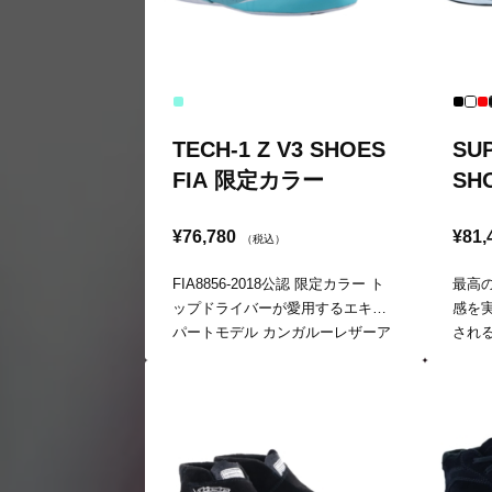
TECH-1 Z V3 SHOES
SU
FIA 限定カラー
SH
¥76,780
¥81,
（税込）
FIA8856-2018公認 限定カラー ト
最高
ップドライバーが愛用するエキス
感を
パートモデル カンガルーレザーア
され
ッパーによる軽さとフィット感、
造の
着脱も簡単
感を