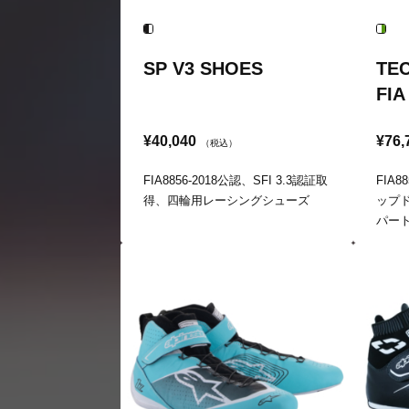
SP V3 SHOES
TEC
FI
¥40,040
¥76,
（税込）
FIA8856-2018公認、SFI 3.3認証取
FIA8
得、四輪用レーシングシューズ
ップ
パー
ッパ
着脱