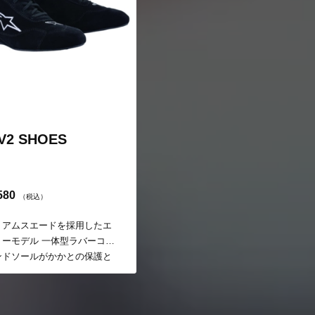
V2 SHOES
580
（税込）
ミアムスエードを採用したエ
リーモデル 一体型ラバーコン
ンドソールがかかとの保護と
化を実現。正確な操作がしや
レーシングシューズ。