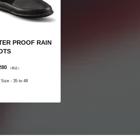
TER PROOF RAIN
OTS
280
（税込）
ize：35 to 48