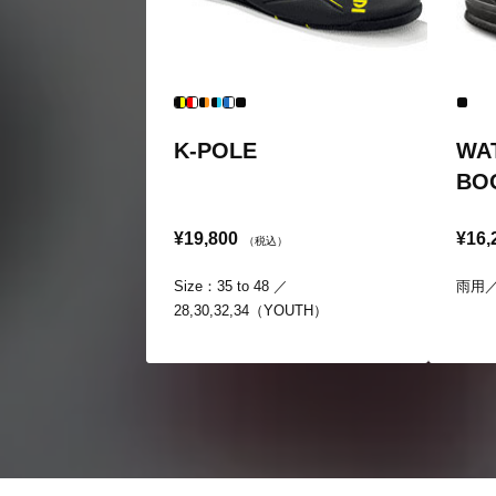
K-POLE
WA
BO
¥19,800
¥16,
（税込）
Size：35 to 48 ／
雨用／S
28,30,32,34（YOUTH）