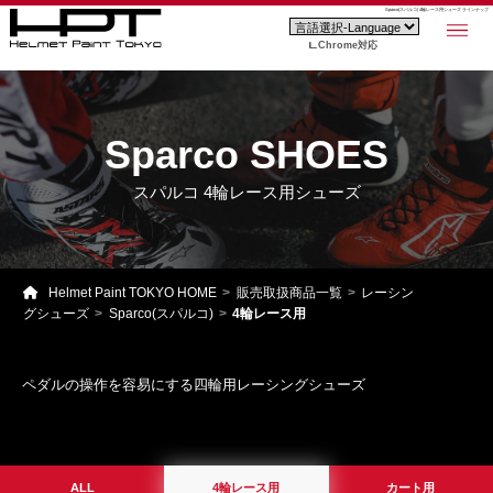
Sparco(スパルコ) 4輪レース用シューズ ラインナップ
Chrome対応
Sparco SHOES
スパルコ 4輪レース用シューズ
Helmet Paint TOKYO HOME
販売取扱商品一覧
レーシン
グシューズ
Sparco(スパルコ)
4輪レース用
ペダルの操作を容易にする四輪用レーシングシューズ
ALL
4輪レース用
カート用