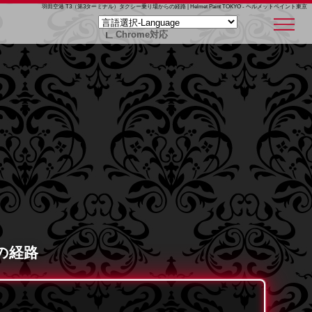
羽田空港 T3（第3ターミナル）タクシー乗り場からの経路 | Helmet Paint TOKYO - ヘルメットペイント東京
Chrome対応
の経路