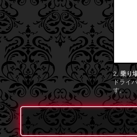
2.
乗り場
ドライ
す。