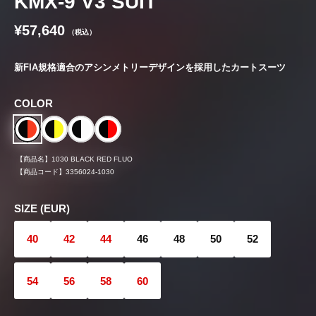
KMX-9 V3 SUIT
¥57,640
（税込）
新FIA規格適合のアシンメトリーデザインを採用したカートスーツ
COLOR
【商品名】
1030 BLACK RED FLUO
【商品コード】
3356024-1030
SIZE (EUR)
40
42
44
46
48
50
52
54
56
58
60