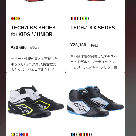
TECH-1 KS SHOES
TECH-1 KX SHOES
for KIDS / JUNIOR
¥28,380
（税込）
¥20,680
（税込）
高い操作性を実現したエキスパ
サポート性能の高さを実現した
ートモデル シンセティックレザ
キッズ/ジュニア用 成長過程にあ
ーとメッシュのハイブリッド構
るキッズ・ジュニア用として、
造を持ち、耐久性と快適性、操
サポート性能を重視。快適性や
作性が高バランスを実現。
耐久性、軽量性にも優れてい
る。