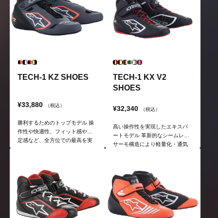
TECH-1 KZ SHOES
TECH-1 KX V2
SHOES
¥33,880
（税込）
¥32,340
（税込）
勝利するためのトップモデル 操
高い操作性を実現したエキスパ
作性や快適性、フィット感や安
ートモデル 革新的なシームレス
定感など、全方位での最高を実
サーモ構造により軽量化・通気
現したカートレース用シューズ
性・快適性が抜群
のトップモデル。