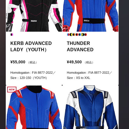
KERB ADVANCED
THUNDER
LADY（YOUTH）
ADVANCED
¥55,000
¥49,500
（税込）
（税込）
Homologation : FIA 8877-2022／
Homologation : FIA 8877-2022／
Size：120-150（YOUTH）
Size：XS to XXL