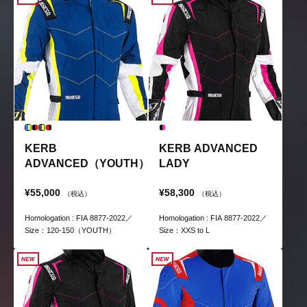
KERB
KERB ADVANCED
ADVANCED（YOUTH）
LADY
¥55,000
¥58,300
（税込）
（税込）
Homologation : FIA 8877-2022／
Homologation : FIA 8877-2022／
Size：120-150（YOUTH）
Size：XXS to L