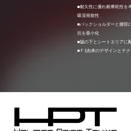
■耐久性に優れ耐摩耗性を
吸湿発散性
■バックショルダーと腰部
抗を最小化
■脇の下とシートエリアに
■Ｆ1由来のデザインとテ