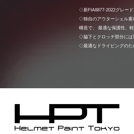
◇新FIA8877-2022
◇独自のアウターシェル素
構造で、 最適な保護性、
◇脇下とクロッチ部分には
◇最適なドライビングのた