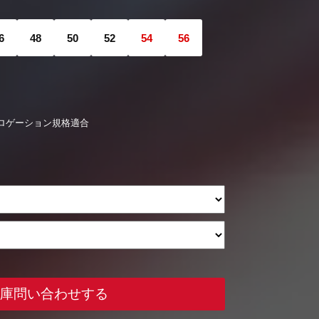
6
48
50
52
54
56
1ホモロゲーション規格適合
庫問い合わせする