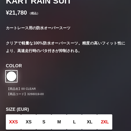
KART RAIN SUIT
¥21,780
（税込）
カートレース用の防水オーバースーツ
クリアで軽量な100%防水オーバースーツ。精度の高いフィット性に
より、高速走行時のバタ付きが抑制される。
COLOR
【商品名】
00 CLEAR
【商品コード】
3266019-00
SIZE (EUR)
XXS
XS
S
M
L
XL
2XL