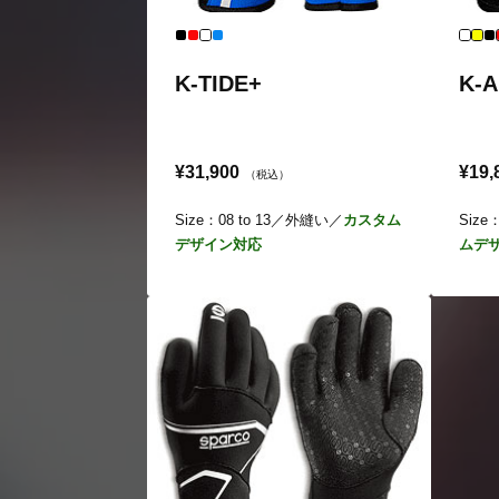
K-TIDE+
K-
¥31,900
¥19,
（税込）
Size：08 to 13／外縫い／
カスタム
Size
デザイン対応
ムデ