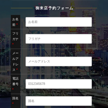
御来店予約フォーム
お名
前
*
フリ
ガナ
*
メー
ルア
ドレ
ス
*
電話
番号
*
国名
*