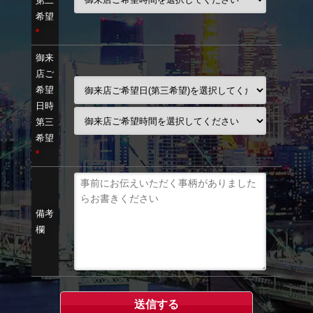
第二
希望
*
御来
店ご
希望
日時
第三
希望
*
備考
欄