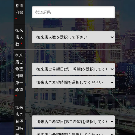
都道
府県
*
御来
店人
数
*
御来
店ご
希望
日時
第一
希望
*
御来
店ご
希望
日時