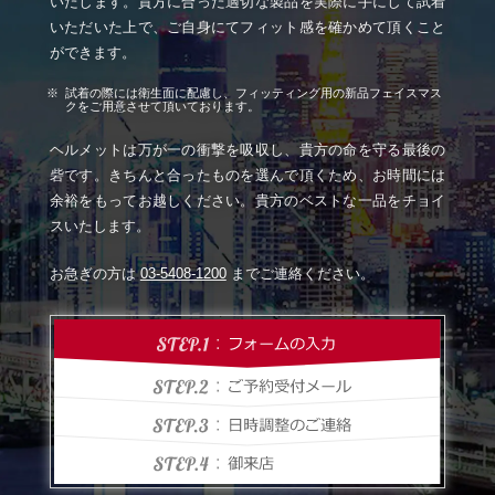
いたします。貴方に合った適切な製品を実際に手にして試着
いただいた上で、ご自身にてフィット感を確かめて頂くこと
ができます。
試着の際には衛生面に配慮し、フィッティング用の新品フェイスマス
クをご用意させて頂いております。
ヘルメットは万が一の衝撃を吸収し、貴方の命を守る最後の
砦です。きちんと合ったものを選んで頂くため、お時間には
余裕をもってお越しください。貴方のベストな一品をチョイ
スいたします。
お急ぎの方は
03-5408-1200
までご連絡ください。