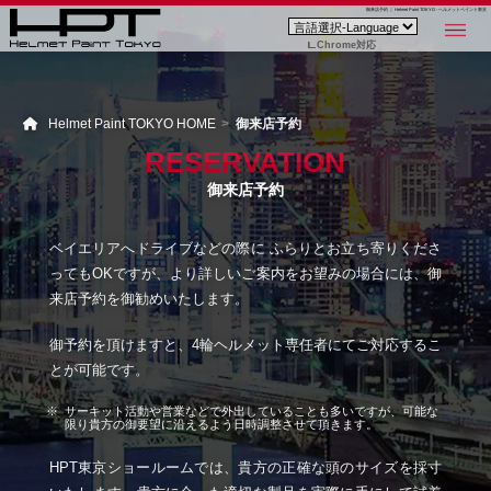
御来店予約 ｜ Helmet Paint TOKYO - ヘルメットペイント東京
Chrome対応
Helmet Paint TOKYO HOME
御来店予約
RESERVATION
御来店予約
ベイエリアへドライブなどの際に ふらりとお立ち寄りくださ
ってもOKですが、より詳しいご案内をお望みの場合には、御
来店予約を御勧めいたします。
御予約を頂けますと、4輪ヘルメット専任者にてご対応するこ
とが可能です。
サーキット活動や営業などで外出していることも多いですが、可能な
限り貴方の御要望に沿えるよう日時調整させて頂きます。
HPT東京ショールームでは、貴方の正確な頭のサイズを採寸