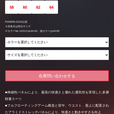
58
60
62
64
FIA8856-2018公認
※赤表示は特注サイズ
※カラーNo.1431のみ44-64、他カラーは44-60
在庫問い合わせする
■伸縮性パネルにより、最高の快適さと優れた通気性を実現した多層
軽量スーツ
■フルフローティングアーム構造と背中、ウエスト、股上に配置され
たアラミドストレッチパネルにより、快適さと動きやすさを向上