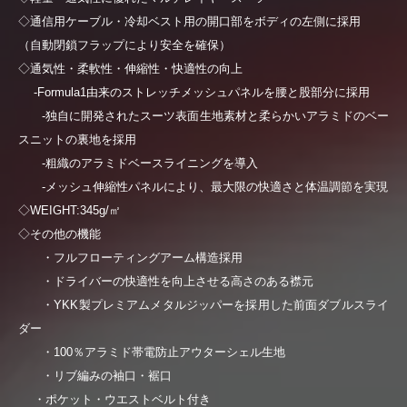
◇通信用ケーブル・冷却ベスト用の開口部をボディの左側に採用
（自動閉鎖フラップにより安全を確保）
◇通気性・柔軟性・伸縮性・快適性の向上
-Formula1由来のストレッチメッシュパネルを腰と股部分に採用
-独自に開発されたスーツ表面生地素材と柔らかいアラミドのベー
スニットの裏地を採用
-粗織のアラミドベースライニングを導入
-メッシュ伸縮性パネルにより、最大限の快適さと体温調節を実現
◇WEIGHT:345g/㎡
◇その他の機能
・フルフローティングアーム構造採用
・ドライバーの快適性を向上させる高さのある襟元
・YKK製プレミアムメタルジッパーを採用した前面ダブルスライ
ダー
・100％アラミド帯電防止アウターシェル生地
・リブ編みの袖口・裾口
・ポケット・ウエストベルト付き