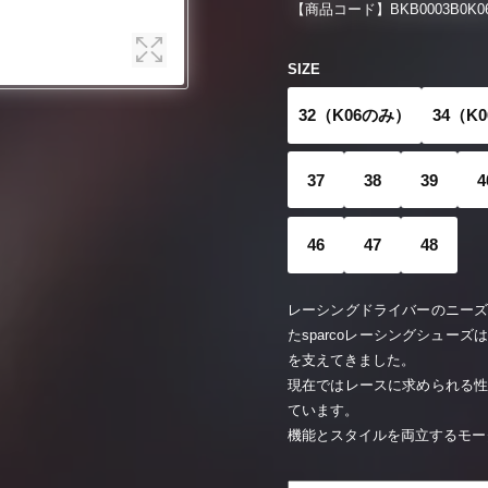
【商品コード】
BKB0003B0K06
SIZE
32（K06のみ）
34（K
37
38
39
4
46
47
48
レーシングドライバーのニー
たsparcoレーシングシュー
を支えてきました。
現在ではレースに求められる
ています。
機能とスタイルを両立するモー