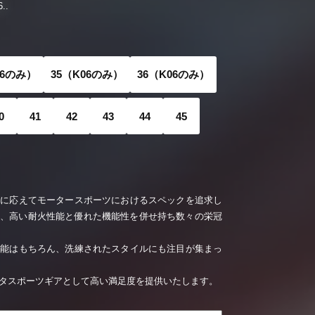
..
06のみ）
35（K06のみ）
36（K06のみ）
0
41
42
43
44
45
ズに応えてモータースポーツにおけるスペックを追求し
ズは、高い耐火性能と優れた機能性を併せ持ち数々の栄冠
性能はもちろん、洗練されたスタイルにも注目が集まっ
タスポーツギアとして高い満足度を提供いたします。