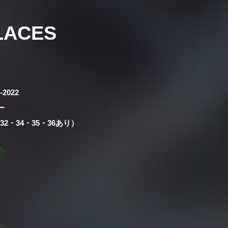
LACES
7-2022
ー
のみ32・34・35・36あり）
ル