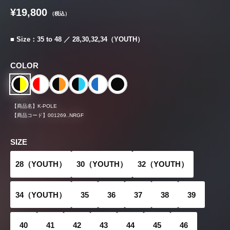
¥19,800
（税込）
■ Size：35 to 48 ／ 28,30,32,34（YOUTH）
COLOR
【商品名】
K-POLE
【商品コード】
001269..NRGF
SIZE
28（YOUTH）
30（YOUTH）
32（YOUTH）
34（YOUTH）
35
36
37
38
39
40
41
42
43
44
45
46