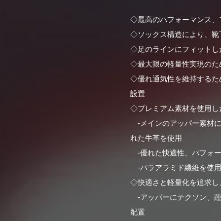
◇最高のパフォーマンス、
◇ソックス構造により、靴
◇足のラインにフィットし
◇最大限の軽量性実現のた
◇優れ通気性を維持するた
設置
◇プレミアム素材を使用し
-メインのアッパー素材に
れた牛革を使用
-優れた快適性、パフォー
-パラアラミド繊維を使用
◇快適さと軽量化を追求し
-アッパーにテクソン、踵
配置