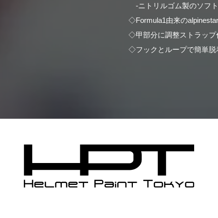
-ニトリルゴム製のソフト
◇Formula1由来のalpi
◇甲部分に調整ストラップ
◇フックとループで簡単脱