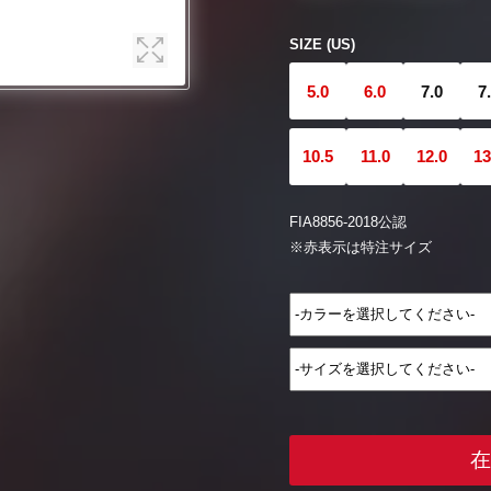
SIZE (US)
5.0
6.0
7.0
7
10.5
11.0
12.0
13
FIA8856-2018公認
※赤表示は特注サイズ
在