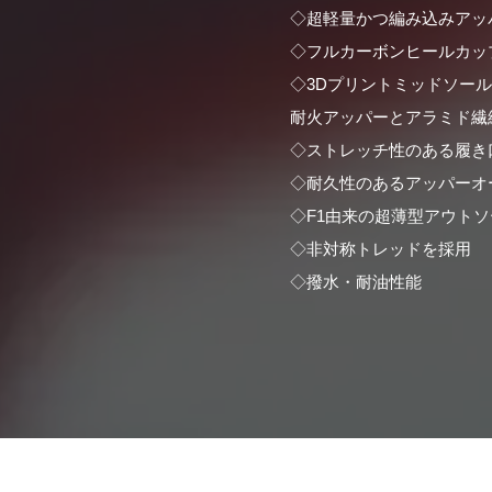
◇超軽量かつ編み込みアッ
◇フルカーボンヒールカッ
◇3Dプリントミッドソー
耐火アッパーとアラミド繊
◇ストレッチ性のある履き
◇耐久性のあるアッパーオ
◇F1由来の超薄型アウト
◇非対称トレッドを採用
◇撥水・耐油性能