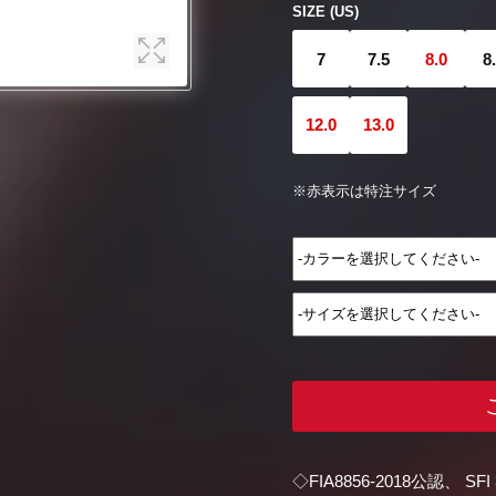
SIZE (US)
7
7.5
8.0
8
12.0
13.0
※赤表示は特注サイズ
◇FIA8856-2018公認、 S