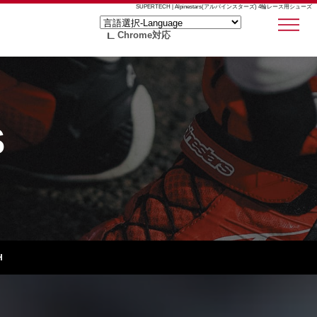
SUPERTECH | Alpinestars(アルパインスターズ) 4輪レース用シューズ
Chrome対応
S
H