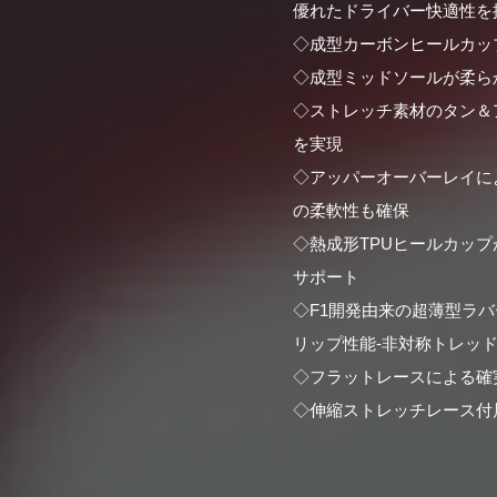
優れたドライバー快適性を
◇成型カーボンヒールカッ
◇成型ミッドソールが柔ら
◇ストレッチ素材のタン＆
を実現
◇アッパーオーバーレイに
の柔軟性も確保
◇熱成形TPUヒールカッ
サポート
◇F1開発由来の超薄型ラ
リップ性能-非対称トレッ
◇フラットレースによる確
◇伸縮ストレッチレース付