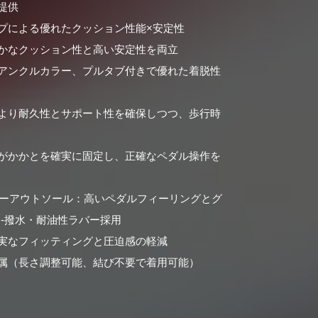
提供
プによる優れたクッション性能×安定性
かなクッション性と高い安定性を両立
アンクルカラー、プルタブ付きで優れた着脱性
より耐久性とサポート性を確保しつつ、歩行時
プがかかとを確実に固定し、正確なペダル操作を
バーアウトソール：高いペダルフィーリングとグ
ド-撥水・耐油性ラバー採用
実なフィッティングと圧迫感の軽減
属（長さ調整可能、結び不要で着用可能）