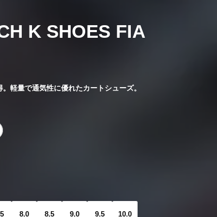
CH K SHOES FIA
格認証取得。軽量で通気性に優れたカートシューズ。
.5
8.0
8.5
9.0
9.5
10.0