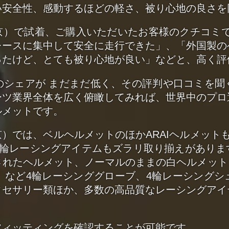
い安全性、感動するほどの軽さ、被り心地の良さを
京）で試着、ご購入いただいたお客様のクチコミで
レースに集中して安全に走行できた」、「外国製の
ったけど、とても被り心地が良い」などと、高く評
のシェアが まだまだ低く、その評判や口コミを聞
ーツ業界全体を広く俯瞰してみれば、世界中のプロ
ルメットです。
京）では、ベルヘルメットのほかARAIヘルメット
輪レーシングアイテムもズラリ取り揃えがありま
たヘルメット、ノーマルのままの白ヘルメット、Alp
コ）など4輪レーシンググローブ、4輪レーシング
クセサリー類ほか、多数の高品質なレーシングアイ
フィッティングを確認することが可能です。