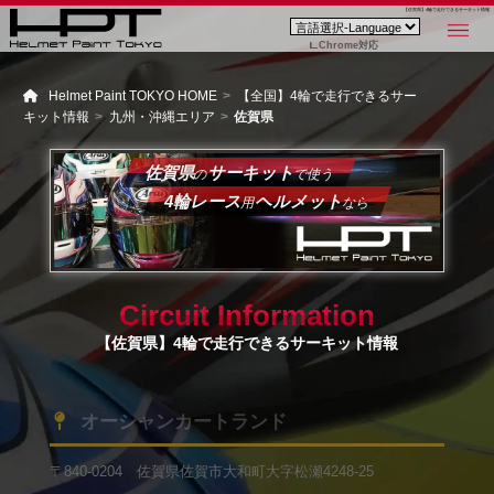
【佐賀県】4輪で走行できるサーキット情報
Chrome対応
Helmet Paint TOKYO HOME
【全国】4輪で走行できるサー
キット情報
九州・沖縄エリア
佐賀県
佐賀県
サーキット
の
で使う
4輪レース
ヘルメット
用
なら
Circuit Information
【佐賀県】4輪で走行できるサーキット情報
オーシャンカートランド
〒840-0204 佐賀県佐賀市大和町大字松瀬4248-25