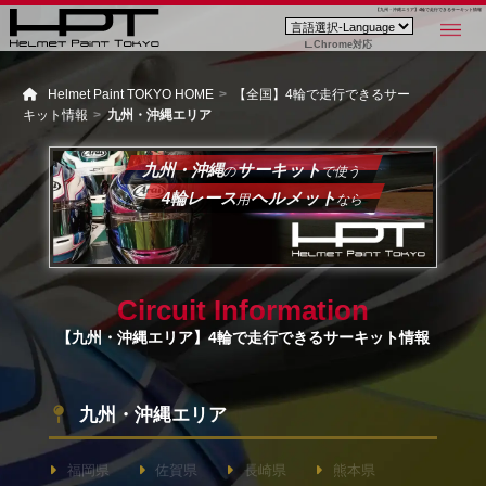
【九州・沖縄エリア】4輪で走行できるサーキット情報
Chrome対応
Helmet Paint TOKYO HOME
【全国】4輪で走行できるサー
キット情報
九州・沖縄エリア
九州・沖縄
サーキット
の
で使う
4輪レース
ヘルメット
用
なら
Circuit Information
【九州・沖縄エリア】4輪で走行できるサーキット情報
九州・沖縄エリア
福岡県
佐賀県
長崎県
熊本県