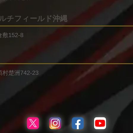
ルチフィールド沖縄
敷152-8
村楚洲742-23