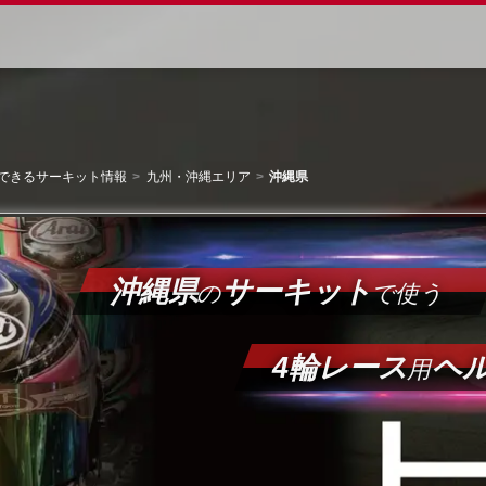
できるサーキット情報
九州・沖縄エリア
沖縄県
沖縄県
サーキット
の
で使う
4輪レース
ヘ
用