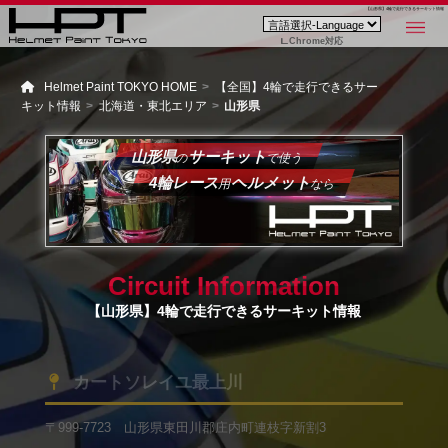
【山形県】4輪で走行できるサーキット情報
Chrome対応
Helmet Paint TOKYO HOME
【全国】4輪で走行できるサー
キット情報
北海道・東北エリア
山形県
山形県
サーキット
の
で使う
4輪レース
ヘルメット
用
なら
Circuit Information
【山形県】4輪で走行できるサーキット情報
カートソレイユ最上川
〒999-7723 山形県東田川郡庄内町連枝字新割3