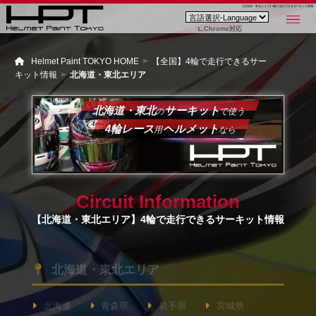
【北海道・東北エリア】4輪で走行できるサーキット情報
Chrome対応
Helmet Paint TOKYO HOME
【全国】4輪で走行できるサー
キット情報
北海道・東北エリア
北海道・東北
サーキット
の
で使う
4輪レース
ヘルメット
用
なら
Circuit Information
【北海道・東北エリア】4輪で走行できるサーキット情報
北海道・東北エリア
北海道
青森県
岩手県
宮城県