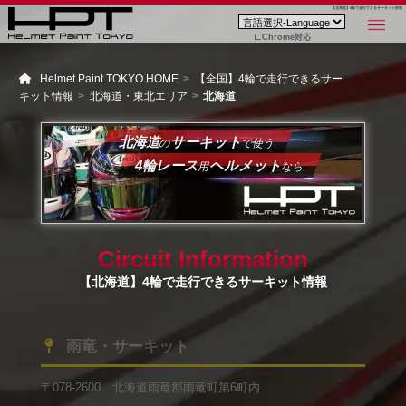
【北海道】4輪で走行できるサーキット情報
Chrome対応
Helmet Paint TOKYO HOME
【全国】4輪で走行できるサー
キット情報
北海道・東北エリア
北海道
北海道
サーキット
の
で使う
4輪レース
ヘルメット
用
なら
Circuit Information
【北海道】4輪で走行できるサーキット情報
雨竜・サーキット
〒078-2600 北海道雨竜郡雨竜町第6町内