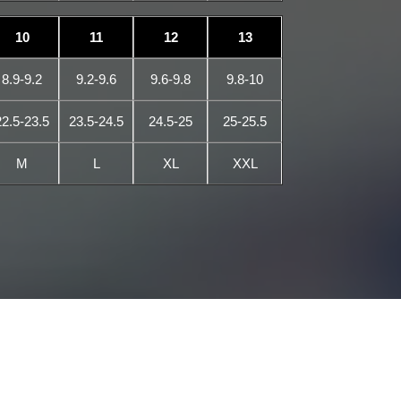
10
11
12
13
8.9-9.2
9.2-9.6
9.6-9.8
9.8-10
22.5-23.5
23.5-24.5
24.5-25
25-25.5
M
L
XL
XXL