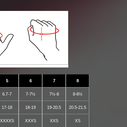
5
6
7
8
6.7-7
7-7½
7½-8
8-8½
17-18
18-19
19-20.5
20.5-21.5
XXXXS
XXXS
XXS
XS