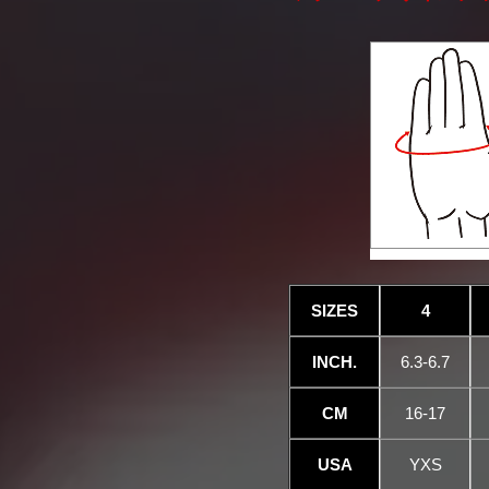
SIZES
4
INCH.
6.3-6.7
CM
16-17
USA
YXS