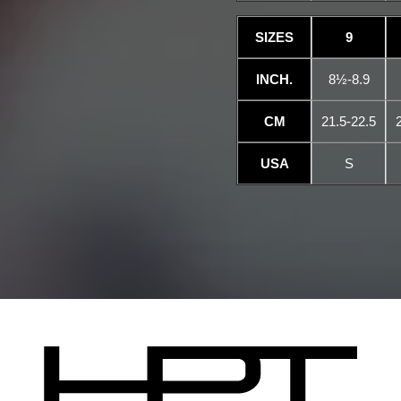
SIZES
9
INCH.
8½-8.9
CM
21.5-22.5
USA
S