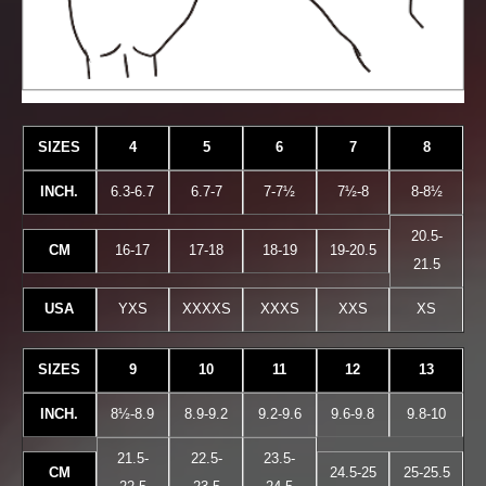
SIZES
4
5
6
7
8
INCH.
6.3-6.7
6.7-7
7-7½
7½-8
8-8½
20.5-
CM
16-17
17-18
18-19
19-20.5
21.5
USA
YXS
XXXXS
XXXS
XXS
XS
SIZES
9
10
11
12
13
INCH.
8½-8.9
8.9-9.2
9.2-9.6
9.6-9.8
9.8-10
21.5-
22.5-
23.5-
CM
24.5-25
25-25.5