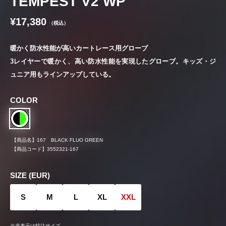
TEMPEST V2 WP
¥17,380
（税込）
暖かく防水性能が高いカートレース用グローブ
3レイヤーで暖かく、高い防水性能を実現したグローブ。キッズ・ジ
ュニア用もラインアップしている。
COLOR
【商品名】
167 BLACK FLUO GREEN
【商品コード】
3552321-167
SIZE (EUR)
S
M
L
XL
XXL
※赤表示は特注サイズ