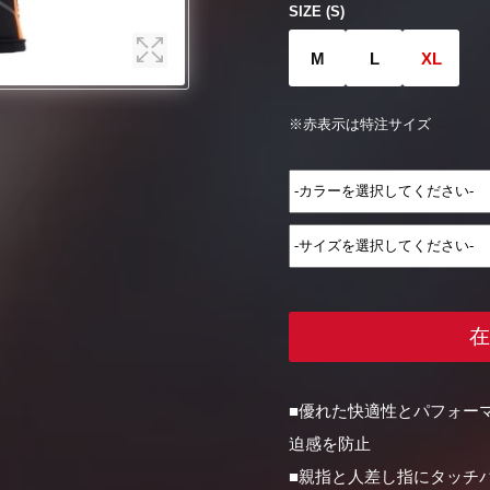
SIZE (S)
M
L
XL
※赤表示は特注サイズ
在
■優れた快適性とパフォー
迫感を防止
■親指と人差し指にタッチ