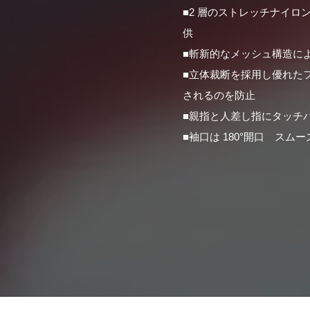
■2 層のストレッチナイ
供
■斬新的なメッシュ構造に
■立体裁断を採用し優れた
されるのを防止
■親指と人差し指にタッチ
■袖口は 180°開口 ス