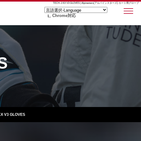
TECH-1 KX V3 GLOVES | Alpinestars(アルパインスターズ) カート用グローブ
Chrome対応
S
KX V3 GLOVES