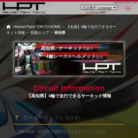
【高知県】4輪で走行できるサーキット情報
Chrome対応
Helmet Paint TOKYO HOME
【全国】4輪で走行できるサー
キット情報
四国エリア
高知県
高知県
サーキット
の
で使う
4輪レース
ヘルメット
用
なら
Circuit Information
【高知県】4輪で走行できるサーキット情報
モーターランドたぢかわ
〒789-0426 高知県大豊町立川上名字マツバイ210