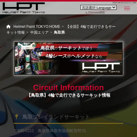
【鳥取県】4輪で走行できるサーキット情報
Chrome対応
Helmet Paint TOKYO HOME
【全国】4輪で走行できるサー
キット情報
中国エリア
鳥取県
鳥取県
サーキット
の
で使う
4輪レース
ヘルメット
用
なら
Circuit Information
【鳥取県】4輪で走行できるサーキット情報
鳥取プレイランドサーキット
〒680-0211 鳥取県鳥取市国府町菅野31