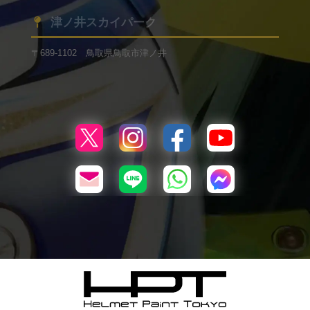
津ノ井スカイパーク
〒689-1102 鳥取県鳥取市津ノ井