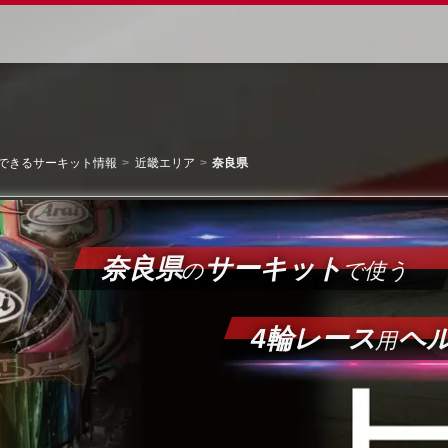
できるサーキット情報
近畿エリア
奈良県
奈良県
サーキット
の
で使う
4輪レース
ヘ
用