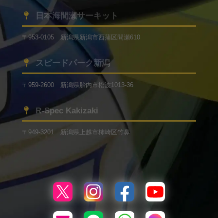
日本海間瀬サーキット
〒953-0105 新潟県新潟市西蒲区間瀬610
スピードパーク新潟
〒959-2600 新潟県胎内市松波1013-36
R-Spec Kakizaki
〒949-3201 新潟県上越市柿崎区竹鼻