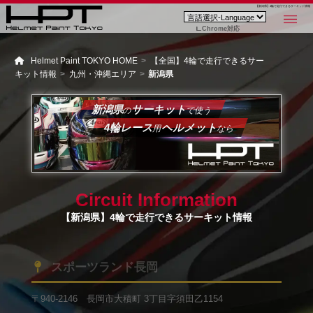
【新潟県】4輪で走行できるサーキット情報
Chrome対応
Helmet Paint TOKYO HOME
【全国】4輪で走行できるサー
キット情報
九州・沖縄エリア
新潟県
新潟県
サーキット
の
で使う
4輪レース
ヘルメット
用
なら
Circuit Information
【新潟県】4輪で走行できるサーキット情報
スポーツランド長岡
〒940-2146 長岡市大積町 3丁目字須田乙1154