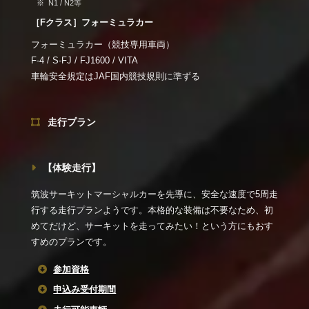
N1 / N2等
［Fクラス］フォーミュラカー
フォーミュラカー（競技専用車両）
F-4 / S-FJ / FJ1600 / VITA
車輪安全規定はJAF国内競技規則に準ずる
走行プラン
【体験走行】
筑波サーキットマーシャルカーを先導に、安全な速度で5周走
行する走行プランようです。本格的な装備は不要なため、初
めてだけど、サーキットを走ってみたい！という方にもおす
すめのプランです。
参加資格
申込み受付期間