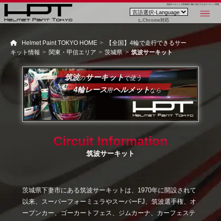
筑波サーキット【茨城県】4輪で走行できるサーキット情報
Chrome対応
Helmet Paint TOKYO HOME
【全国】4輪で走行できるサー
キット情報
関東・甲信エリア
茨城県
筑波サーキット
筑波
サーキット
の
で使う
4輪レース
ヘルメット
用
なら
Circuit Information
筑波サーキット
茨城県下妻市にある筑波サーキットは、1970年に開設されて
以来、スーパーフォーミュラやスーパーFJ、筑波選手権、オ
ープンカー、ゴーカートフェス、ジムカーナ、カーフェステ