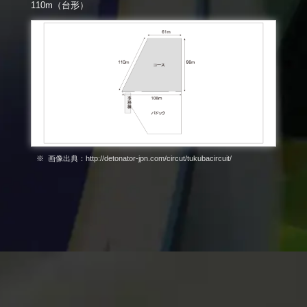
110m（台形）
画像出典：http://detonator-jpn.com/circut/tukubacircuit/