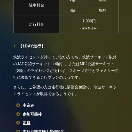
駐車料金
4輪
無料
1,000円
走行料金
（保険料込み）
【1DAY走行】
筑波ライセンスを持っていない方でも、筑波サーキット以外
のJAF公認サーキット（4輪）、またはMFJ公認サーキット
（2輪）のライセンスがあれば、スポーツ走行とファミリー走
行に参加できる走行プランのようです。
さらに、ご希望の方は走行後に講習会免除で、筑波サーキッ
トライセンスが取得できるようです。
申込み
参加可能枠
定員
走行可能車輛 / 装備規定