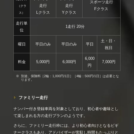
スポーツ走行
走行
走行
（クラ
Fクラス
Lクラス
Yクラス
ス）
走行単
1走行 20分
位
土・日・
曜日
平日のみ
平日のみ
平日
祝日
6,000
料金
5,000円
6,000円
7,000円
円
別途、保険料［2輪：1,000円/1日］［4輪：500円/1日］は必要とな
ります。
ファミリー走行
ナンバー付き登録車両を対象としており、初心者や趣味とし
て楽しまれる方の走行プランのようです。
さらに、ファミリー走行枠には、より初心者向けとなるビギ
ナークラスもあり、アドバイザーが常駐し時間もたっぷりと