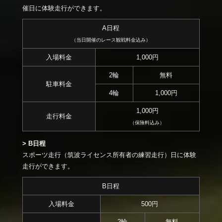
催日に体験走行ができます。
A日程
（当日開催のレース観戦料金込み）
入場料金
1,000円
2輪
無料
駐車料金
4輪
1,000円
1,000円
走行料金
（保険料込み）
> B日程
スポーツ走行（筑波ライセンス所有者の練習走行）日に体験
走行ができます。
B日程
入場料金
500円
2輪
無料