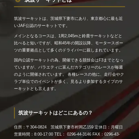
ます。筑波サーキットへの行き方・経路についてだけでな
く、入り方についても事前に調べておくと、現地に着いてか
ら「目的のゲートが閉まっていて入れない！」と慌てなくて
筑波サーキットは、茨城県下妻市にあり、東京都心に最も近
良いでしょう。
いJAF公認のサーキットです。
周辺には多くの宿泊施設があるので、遠方からお越しの方も
メインとなるコースは、1周2,045mと鈴鹿サーキットなどと
安心してサーキット走行や観戦を楽しむことができますね。
比べると短いですが、昭和45年の開設以降、モータースポー
宿泊施設をお探しの方は［筑波サーキット 近くのホテル］
ツの重要拠点として多くのドライバーに親しまれています。
で探してみてください。
国内公認サーキットの為、開催できる競技会はF3までとなっ
そしてお出かけ前には、現地の今日の天気をチェック。天気
ていますが、バラエティに富んだカテゴリーのレースが毎週
が不安定なようなら、気温の上下や雨天でも対応できるよう
のように開催されています。 各種レースの他に、走行会やク
に、準備をしておくと良いでしょう。
ラブ単位でのイベントが多く、見るより参加するタイプのサ
ーキットとも言えます。
そんな筑波サーキットの各コース図やアクセス、営業時間、
走行料金、入場料、貸切料金、予約やエントリー受付の方法
についてまとめてみました！
筑波サーキットはどこにあるの？
住所：〒304-0824 茨城県下妻市村岡乙159 定休日：月曜日
営業時間：8:00-17:00 TEL： 0296-44-3146 FAX：0296-43-