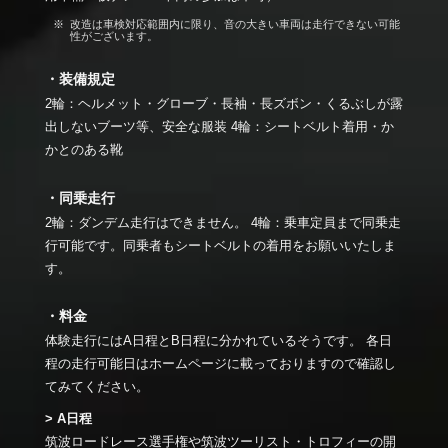
改造は車検対応範囲内に限り、音の大きい車両は走行できない可能
性がございます。
・装備規定
2輪：ヘルメット・グローブ・長袖・長ズボン・くるぶしが露
出しないブーツ等、安全な服装 4輪：シートベルト着用・か
かとのある靴
・同乗走行
2輪：ダンデム走行はできません。 4輪：乗車定員まで同乗走
行可能です。同乗者もシートベルトの着用をお願いいたしま
す。
・料金
体験走行にはA日程とB日程に分かれているそうです。 各日
程の走行可能日はホームページに載っておりますので確認し
てみてください。
> A日程
筑波ロードレース選手権や筑波ツーリスト・トロフィーの開