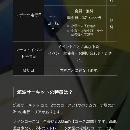
料
会員：無料
スポーツ走行日
土・
非会員：1名 / 500円
無
日・祝
小学生以下は無料
料
日
中高生は学生証・身分
証の提示で無料
イベントごとに異なる為、
レース・イベン
イベント主催者へお問い合わせくださ
ト開催日
い。
貸切日
内容ごとに異なります。
筑波サーキットの特徴は？
筑波サーキットには、2つのコースと1つのジムカーナ場の計
3つの走行エリアがあります。
メインコースは、全長約2,000mの【コース2000】です。高低
差は少なく、2本のストレートを大証の複雑なコーナーで結