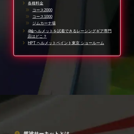
各種料金
AE86／ロードスター（NA／NB／ND）等
コース2000
★FWD車輌
コース1000
スイフト（ZC33S）／シビック／インテグラ／セリカ／AE92
ジムカーナ場
～111／ミラージュ／プレリュード等
4輪ヘルメットを試着できるレーシングギア専門
店はどこ？
★コンパクトカー
HPT ヘルメットペイント東京 ショールーム
スイフト（ZC32Sまで）／ヴィッツ／フィット／マーチ／ス
ターレット／軽自動車等
コース2000には、約470名収容できるメインスタンド観覧席
や、約400名収容できるサブスタンド観客席があり、ゆっく
り観戦できます。イベント予定や走行スケジュール、レース
カレンダーはホームページから確認できますので、要チェッ
クです！
観光としても1日ずっと楽しめる大型サーキットですが、敷地
内にレストランが無いとお腹が空いた時に困りますよね。筑
波サーキットには大きめの食堂があり、またイベント時には
キッチンカーが出店することもあります。
イベント時など、特定のゲートからしか入れないことがあり
筑波サーキットとは