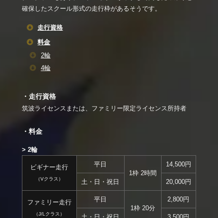
確保したスクール形式の走行枠があるそうです。
走行資格
料金
2輪
4輪
・走行資格
筑波ライセンスまたは、ファミリー限定ライセンス所持者
・料金
> 2輪
平日
14,500円
ビギナー走行
1枠 2時間
（Vクラス）
土・日・祝日
20,000円
平日
2,800円
ファミリー走行
1枠 20分
（J/Lクラス）
土・日・祝日
3,500円