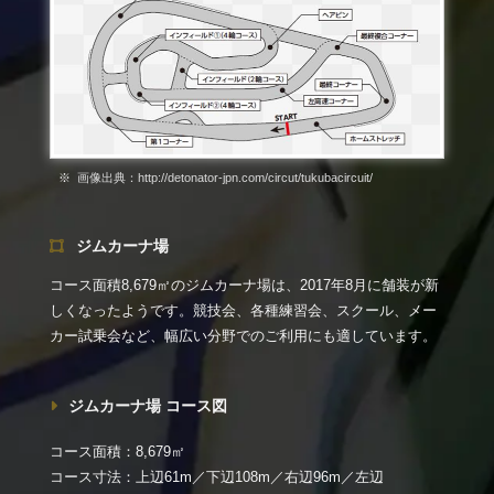
画像出典：http://detonator-jpn.com/circut/tukubacircuit/
ジムカーナ場
コース面積8,679㎡のジムカーナ場は、2017年8月に舗装が新
しくなったようです。競技会、各種練習会、スクール、メー
カー試乗会など、幅広い分野でのご利用にも適しています。
ジムカーナ場 コース図
コース面積：8,679㎡
コース寸法：上辺61m／下辺108m／右辺96m／左辺