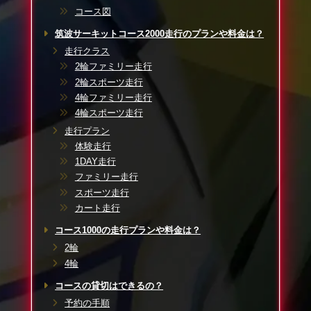
ンキングは、ホームページで確認ができます。
コース図
筑波サーキットで開催される4輪公式タイムアタック［コース
筑波サーキットコース2000走行のプランや料金は？
2000筑波職人GP］は、エントリーすると貸し出される計測
走行クラス
器を指定の箇所に取り付け、いつものように走行すると自動
2輪ファミリー走行
的にタイムが計測されているというものです。3カ月間のうち
2輪スポーツ走行
で最速タイムを叩き出したドライバーが、“筑波職人”として
4輪ファミリー走行
認定されます。
4輪スポーツ走行
ポルシェやフェラーリ、メルセデス、ハチロク、ランエボ、
走行プラン
GTR、ロードスター、スイフトなど、様々な車種が参戦して
体験走行
いて、入賞者には無料走行券などの特典があります。クラス
1DAY走行
分けは、以下のようになっています。
ファミリー走行
スポーツ走行
★4WD又はRWD過給器付き又は排気量3000cc以上のクラス
カート走行
GTR／ランサー／インプレッサ／フェアレディZ／スープラ
／RX-7／NSX等
コース1000の走行プランや料金は？
2輪
★RWD、過給器なしで排気量2000cc以上の車輌
4輪
BRZ／86／S2000／RX-8／アルテッツァ／エリーゼ／ロード
スター（NC）等
コースの貸切はできるの？
予約の手順
★RWD、過給器なしで排気量1500cc以上の車輌