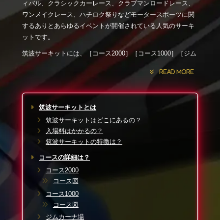
ィバル、クラシックカーレース、クラブマンロードレース、
ワンメイクレース、ハチロク祭りなどモータースポーツに関
するありとあらゆるイベントが開催されている人気のサーキ
ットです。
筑波サーキットには、［コース2000］［コース1000］［ジム
カーナ場］の3つのコースがあり、ジムカーナ場は一般にも貸
出しをしており、ジムカーナ競技会やジムカーナ練習会、ド
リフト走行会、ドライビングスクール、2輪のライディングス
クールなどが広く開催されています。
筑波サーキットとは
なお幅員30m・1周500mのオーバルコースは、隣接するオー
筑波サーキットはどこにあるの？
トレース選手育成所内にあり、オートレース選手養成用につ
入場料はかかるの？
き、イベント貸切など特別な時以外は入れないようです。
筑波サーキットの特徴は？
軽自動車を含むノーマル市販車で走行会に出るサーキット初
コースの詳細は？
心者の方も多く、各コースを市販車で走行した際の目安タイ
コース2000
ムをネット検索される方が非常に多いようです。また、筑波
コース図
サーキットの攻略方法は、［筑波サーキット 攻略］と検索
コース1000
してみてください。よりいいタイムが狙えるかもしれませ
コース図
ん。筑波サーキットのコースレコードやリザルト、タイムラ
ジムカーナ場