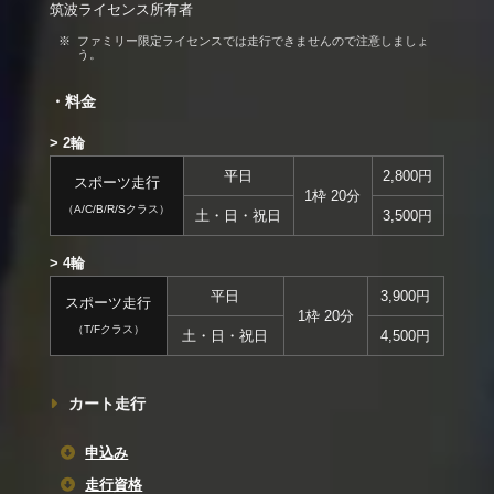
筑波ライセンス所有者
ファミリー限定ライセンスでは走行できませんので注意しましょ
う。
・料金
> 2輪
平日
2,800円
スポーツ走行
1枠 20分
（A/C/B/R/Sクラス）
土・日・祝日
3,500円
> 4輪
平日
3,900円
スポーツ走行
1枠 20分
（T/Fクラス）
土・日・祝日
4,500円
カート走行
申込み
走行資格