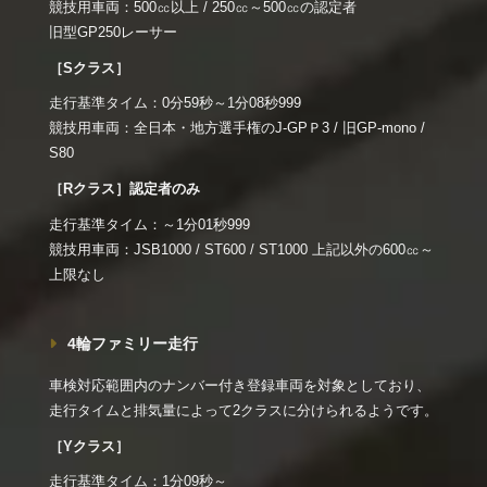
競技用車両：500㏄以上 / 250㏄～500㏄の認定者
旧型GP250レーサー
［Sクラス］
走行基準タイム：0分59秒～1分08秒999
競技用車両：全日本・地方選手権のJ-GPＰ3 / 旧GP-mono /
S80
［Rクラス］認定者のみ
走行基準タイム：～1分01秒999
競技用車両：JSB1000 / ST600 / ST1000 上記以外の600㏄～
上限なし
4輪ファミリー走行
車検対応範囲内のナンバー付き登録車両を対象としており、
走行タイムと排気量によって2クラスに分けられるようです。
［Yクラス］
走行基準タイム：1分09秒～