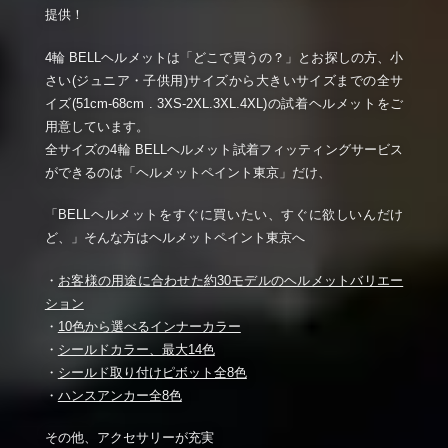
提供！
4輪 BELLヘルメットは「どこで買うの？」とお探しの方、小
さい(ジュニア・子供用)サイズから大きいサイズまでの全サ
イズ(51cm-68cm . 3XS-2XL.3XL.4XL)の試着ヘルメットをご
用意しています。
全サイズの4輪 BELLヘルメット試着フィッティングサービス
ができるのは「ヘルメットペイント東京」だけ、
「BELLヘルメットをすぐに買いたい、すぐに欲しいんだけ
ど、」そんな方はヘルメットペイント東京へ
・
お客様の用途に合わせた約30モデルのヘルメットバリエー
ション
・
10色から選べるインナーカラー
・
シールドカラー、最大14色
・
シールド取り付けピボット全8色
・
ハンスアンカー全8色
その他、アクセサリーが充実