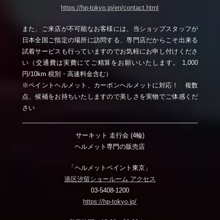
https://hp-tokyo.jp/en/contact.html
また、ご来店が不可能なお客様には、当ショップスタッフが
日本全国ご指定の場所に訪問する、専門店だからこそ出来る
試着サービスも行っていますのでお気軽にお申し付けくださ
い（交通費は実費にてご精算をお願いいたします。 1,000
円/10km 税別・高速料金含む）
※ペイントヘルメット、カーボンヘルメットに対応！ 複数
点、候補をお持ちいたしますので美しさを実物でご体感くだ
さい
サーキット 走行会 (4輪)
ヘルメット専門の販売店
「ヘルメットペイント東京」
港区汐留ショールーム アクセス
03-5408-1200
https://hp-tokyo.jp/