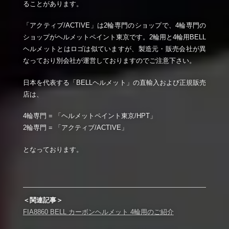
ることがあります。
「アクティブ/ACTIVE」は2輪専門のショップで、4輪専門の
ショップがヘルメットペイント東京です。2輪用と4輪用BELL
ヘルメットとはロゴは似ていますが、製造元・販売会社が異
なっており別会社が運営しておりますのでご注意下さい。
日本を代表する「BELLヘルメット」の直輸入および正規販売
店は、
4輪専門 = 「ヘルメットペイント東京/HPT」
2輪専門 = 「アクティブ/ACTIVE」
となっております。
＜関連記事＞
FIA8860 BELL カーボンヘルメット 4輪用のご紹介