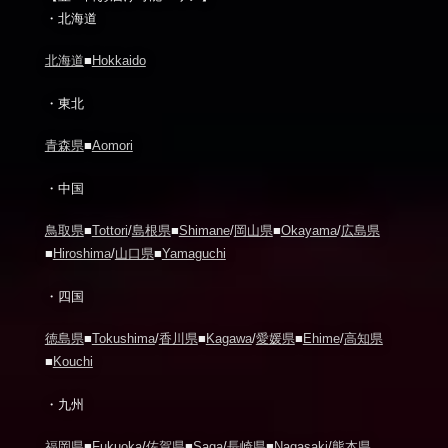
・北海道
北海道
■
Hokkaido
・東北
青森県
■
Aomori
・中国
鳥取県
■
Tottori
/
島根県
■
Shimane
/
岡山県
■
Okayama
/
広島県
■
Hiroshima
/
山口県
■
Yamaguchi
・四国
徳島県
■
Tokushima
/
香川県
■
Kagawa
/
愛媛県
■
Ehime
/
高知県
■
Kouchi
・九州
福岡県
■
Fukuoka
/
佐賀県
■
Saga
/
長崎県
■
Nagasaki
/
熊本県