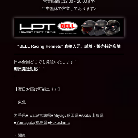
営業時間は12:00～20:00まで
年中無休で営業しております♪
“BELL Racing Helmets” 直輸入元、試着・販売特約店舗
日本全国どこでも発送いたします！
即日発送対応
！！
↓
【翌日お届け可能エリア】
・東北
岩手県
■
Iwate
/
宮城県
■
Miyagi
/
秋田県
■
Akita
/
山形県
■
Yamagata
/
福島県
■
Fukushima
・関東