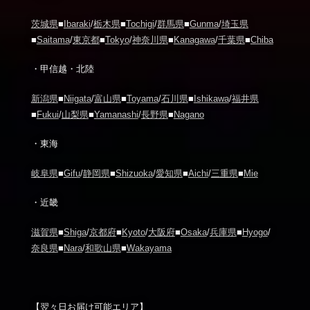
茨城県
■
Ibaraki
/
栃木県
■
Tochigi
/
群馬県
■
Gunma
/
埼玉県
■
Saitama
/
東京都
■
Tokyo
/
神奈川県
■
Kanagawa
/
千葉県
■
Chiba
・甲信越・北陸
新潟県
■
Niigata
/
富山県
■
Toyama
/
石川県
■
Ishikawa
/
福井県
■
Fukui
/
山梨県
■
Yamanashi
/
長野県
■
Nagano
・東海
岐阜県
■
Gifu
/
静岡県
■
Shizuoka
/
愛知県
■
Aichi
/
三重県
■
Mie
・近畿
滋賀県
■
Shiga
/
京都府
■
Kyoto
/
大阪府
■
Osaka
/
兵庫県
■
Hyogo
/
奈良県
■
Nara
/
和歌山県
■
Wakayama
【翌々日お届け可能エリア】