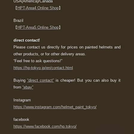
USA(America)/Canada
【
HPT-Area4 Online Shop
】
Brazil
【
HPT-Area5 Online Shop
】
direct contact!
Please contact us directly for prices on painted helmets and
other products, or for other delivery areas.
“Feel free to ask questions!”
https://hp-tokyo.jp/en/contact.html
Buying
“direct contact”
is cheaper! But you can also buy it
from
“ebay”
Instagram
https://www.instagram.com/helmet_paint_tokyo/
facebook
https://www.facebook.com/hp.tokyo/