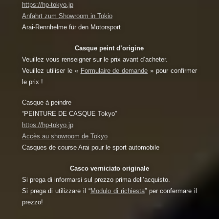
https://hp-tokyo.jp
Anfahrt zum Showroom in Tokio
Arai-Rennhelme für den Motorsport
Casque peint d’origine
Veuillez vous renseigner sur le prix avant d’acheter.
Veuillez utiliser le «
Formulaire de demande
» pour confirmer
le prix !
Casque à peindre
“PEINTURE DE CASQUE Tokyo”
https://hp-tokyo.jp
Accès au showroom de Tokyo
Casques de course Arai pour le sport automobile
Casco verniciato originale
Si prega di informarsi sul prezzo prima dell’acquisto.
Si prega di utilizzare il “
Modulo di richiesta
” per confermare il
prezzo!