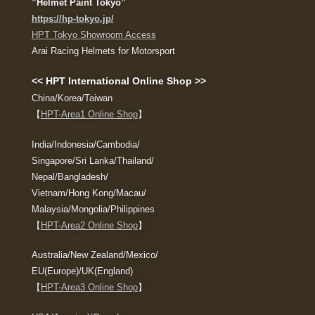
”
Helmet Paint Tokyo”
https://hp-tokyo.jp/
HPT Tokyo Showroom Access
Arai Racing Helmets for Motorsport
<< HPT International Online Shop >>
China/Korea/Taiwan
【
HPT-Area1 Online Shop
】
India/Indonesia/Cambodia/
Singapore/Sri Lanka/Thailand/
Nepal/Bangladesh/
Vietnam/Hong Kong/Macau/
Malaysia/Mongolia/Philippines
【
HPT-Area2 Online Shop
】
Australia/New Zealand/Mexico/
EU(Europe)/UK(England)
【
HPT-Area3 Online Shop
】