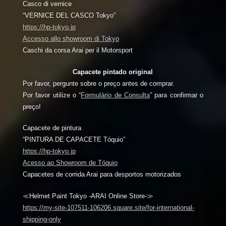
Casco di vernice
“VERNICE DEL CASCO Tokyo”
https://hp-tokyo.jp
Accesso allo showroom di Tokyo
Caschi da corsa Arai per il Motorsport
Capacete pintado original
Por favor, pergunte sobre o preço antes de comprar.
Por favor utilize o “
Formulário de Consulta
” para confirmar o
preço!
Capacete de pintura
“PINTURA DE CAPACETE Tóquio”
https://hp-tokyo.jp
Acesso ao Showroom de Tóquio
Capacetes de corrida Arai para desportos motorizados
≪Helmet Paint Tokyo -ARAI Online Store-≫
https://my-site-107511-106206.square.site/for-international-
shipping-only