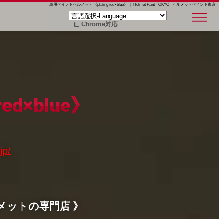
車用ペイントヘルメット 《plating red×blue》 ｜ Helmet Paint TOKYO - ヘルメットペイント東京
Chrome対応
d×blue》
jp/
メットの専門店 》