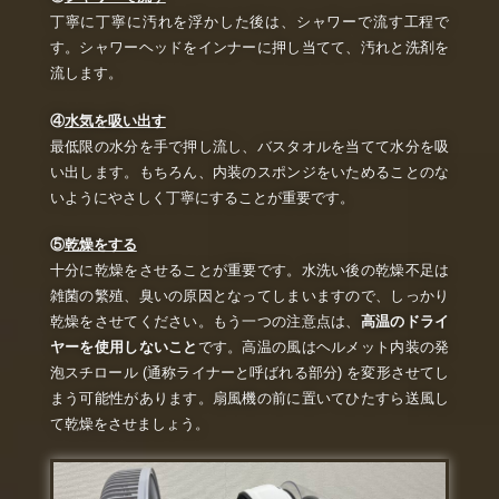
丁寧に丁寧に汚れを浮かした後は、シャワーで流す工程で
す。シャワーヘッドをインナーに押し当てて、汚れと洗剤を
流します。
④
水気を吸い出す
最低限の水分を手で押し流し、バスタオルを当てて水分を吸
い出します。もちろん、内装のスポンジをいためることのな
いようにやさしく丁寧にすることが重要です。
⑤
乾燥をする
十分に乾燥をさせることが重要です。水洗い後の乾燥不足は
雑菌の繁殖、臭いの原因となってしまいますので、しっかり
乾燥をさせてください。もう一つの注意点は、
高温のドライ
ヤーを使用しないこと
です。高温の風はヘルメット内装の発
泡スチロール (通称ライナーと呼ばれる部分) を変形させてし
まう可能性があります。扇風機の前に置いてひたすら送風し
て乾燥をさせましょう。