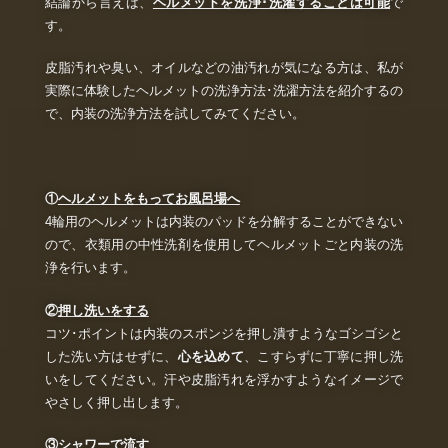
結論から言えば、
ヘルメットを洗浄･洗濯することは可能
で
す。
皮脂汚れや臭い、オイルなどの油汚れが気になる方は、私が
実際に体験したヘルメットの洗浄方法･洗濯方法を紹介するの
で、内装の洗浄方法を試してみてください。
①
ヘルメットをもってお風呂場へ
4輪用のヘルメットは内装のパッドを分解することができない
ので、衣類用の中性洗剤を使用してヘルメットごと内装の洗
浄を行います。
②
押し洗いをする
コツ･ポイントは内装のスポンジを押し潰すようなゴシゴシと
した洗い方はせずに、
心を込めて
、こすらずに丁寧に押し洗
いをしてください。汗や皮脂汚れを浮かすようなイメージで
やさしく押し出します。
③
シャワーで流す