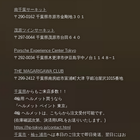
南千葉サーキット
〒290-0162 千葉県市原市金剛地３０１
茂原ツインサーキット
〒297-0044 千葉県茂原市台田６４０
Porsche Experience Center Tokyo
〒292-0034 千葉県木更津市伊豆島字中ノ台１１４８−１
THE MAGARIGAWA CLUB
〒299-2412 千葉県南房総市富浦町大津 字鍛冶屋沢1015番地
千葉県
からもご来店多数！！
4輪用 ヘルメット買うなら
『ヘルメット ペイント 東京』
4輪 ヘルメットは、こちらから注文受付可能です。
(在庫確認次第、決済用URLをお送りいたします。)
https://hp-tokyo.jp/contact.html
千葉市
・
袖ヶ浦市
へは本日のご注文で即日発送、翌日にはお