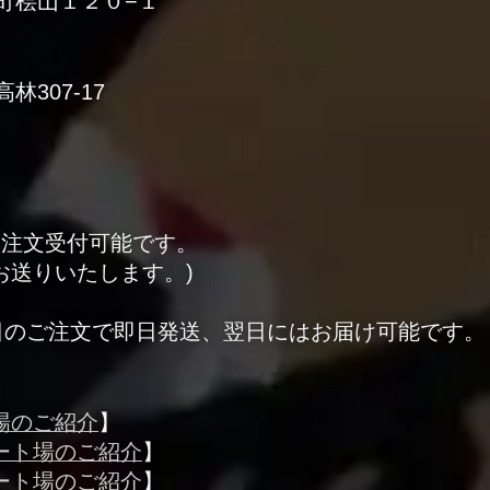
木町桧山１２０−１
林307-17
ら注文受付可能です。
お送りいたします。)
日のご注文で即日発送、翌日にはお届け可能です。
場のご紹介
】
ート場のご紹介
】
ート場のご紹介
】