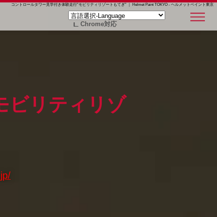
コントロールタワー見学付き体験走行”モビリティリゾートもてぎ” ｜ Helmet Paint TOKYO - ヘルメットペイント東京
Chrome対応
モビリティリゾ
jp/