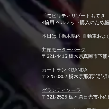
「モビリティリゾートもてぎ
4輪用 ヘルメット購入のため
本日は【
栃木県
内 自動車およ
井頭モーターパーク
〒321-4415 栃木県真岡市下
カートランドBANDAI
〒325-0302 栃木県那須郡
グランデイソーラ
〒321-2525 栃木県日光市小