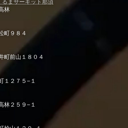
つくるまサーキット那須
市高林
高松町９８４
市篠井町前山１８０４
倉町１２７５−１
市高林２５９−１