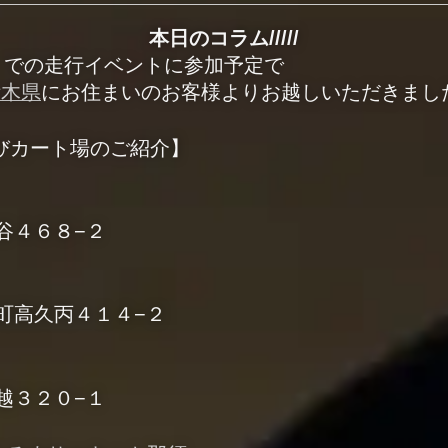
本日のコラム/////
」での走行イベントに参加予定で
栃木県
にお住まいのお客様よりお越しいただきまし
びカート場のご紹介】
籠谷４６８−２
那須町高久丙４１４−２
佐越３２０−１