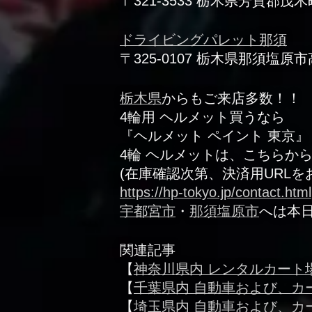
〒321-3533 栃木県芳賀郡茂
ドライビングパレット那須
〒325-0107 栃木県那須塩原市高
栃木県
からもご来店多数！！
4輪用 ヘルメット買うなら
『ヘルメット ペイント 東京』
4輪 ヘルメットは、こちらか
(在庫確認次第、決済用URLを
https://hp-tokyo.jp/contact.html
宇都宮市
・
那須塩原市
へは本
関連記事
【
神奈川県内 レンタルカート
【
千葉県内 自動車および、カ
【
埼玉県内 自動車および、カ