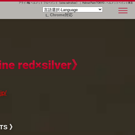
アライ 4輪 ヘルメット フルペイント《wine red×silver》 ｜ Helmet Paint TOKYO - ヘルメットペイント東京
Chrome対応
ed×silver》
jp/
TS 》