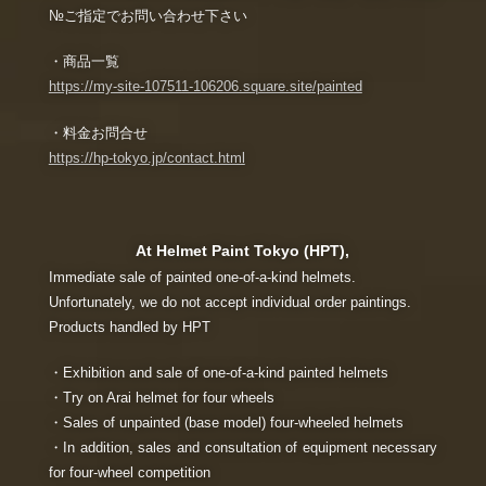
№ご指定でお問い合わせ下さい
・商品一覧
https://my-site-107511-106206.square.site/painted
・料金お問合せ
https://hp-tokyo.jp/contact.html
At Helmet Paint Tokyo (HPT),
Immediate sale of painted one-of-a-kind helmets.
Unfortunately, we do not accept individual order paintings.
Products handled by HPT
・Exhibition and sale of one-of-a-kind painted helmets
・Try on Arai helmet for four wheels
・Sales of unpainted (base model) four-wheeled helmets
・In addition, sales and consultation of equipment necessary
for four-wheel competition