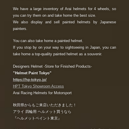
We have a large inventory of Arai helmets for 4 wheels, so
you can try them on and take home the best size.
We also display and sell painted helmets by Japanese
painters.
You can also take home a painted helmet.
If you stop by on your way to sightseeing in Japan, you can
take home a top-quality painted helmet as a souvenir.
Designers Helmet -Store for Finished Products-
”
Helmet Paint Tokyo”
https://hp-tokyo.jp/
HPT Tokyo Showroom Access
Arai Racing Helmets for Motorsport
秋田県からもご来店いただきました！
アライ 四輪用 ヘルメット買うなら
『ヘルメットペイント東京』