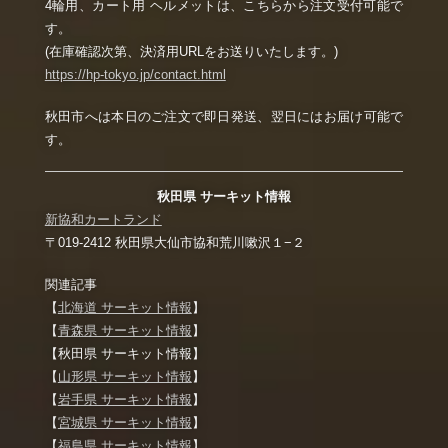
4輪用、カート用 ヘルメットは、こちらから注文受付可能で
す。
(在庫確認次第、決済用URLをお送りいたします。)
https://hp-tokyo.jp/contact.html
秋田市へは本日のご注文で即日発送、翌日にはお届け可能で
す。
秋田県 サーキット情報
新協和カートランド
〒019-2412 秋田県大仙市協和荒川嗽沢１−２
関連記事
【
北海道 サーキット情報
】
【
青森県 サーキット情報
】
【秋田県 サーキット情報】
【
山形県 サーキット情報
】
【
岩手県 サーキット情報
】
【
宮城県 サーキット情報
】
【
福島県 サーキット情報
】